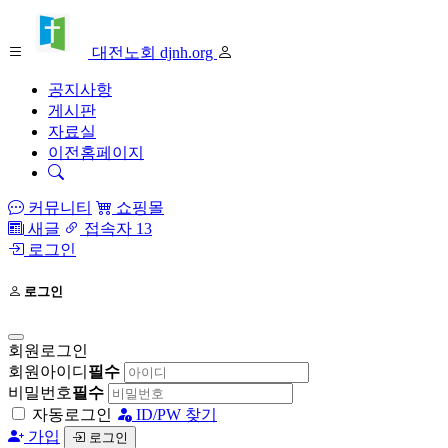
대전노회 djnh.org
공지사항
게시판
자료실
이전홈페이지
커뮤니티
쇼핑몰
새글
접속자 13
로그인
로그인
회원로그인
회원아이디
필수
비밀번호
필수
자동로그인
ID/PW 찾기
가입
로그인