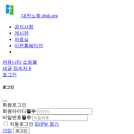
대전노회 djnh.org
공지사항
게시판
자료실
이전홈페이지
커뮤니티
쇼핑몰
새글
접속자 8
로그인
로그인
회원로그인
회원아이디
필수
비밀번호
필수
자동로그인
ID/PW 찾기
가입
로그인