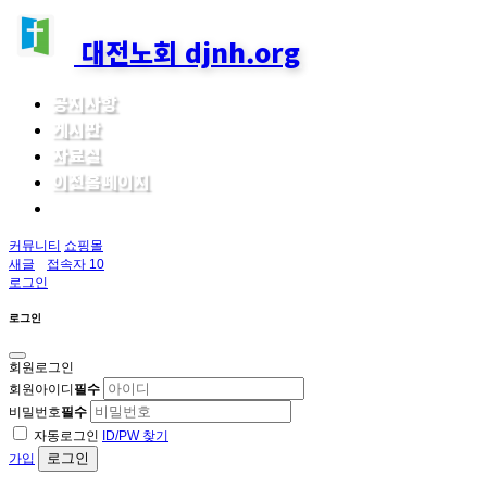
대전노회 djnh.org
공지사항
게시판
자료실
이전홈페이지
커뮤니티
쇼핑몰
새글
접속자 10
로그인
로그인
회원로그인
회원아이디
필수
비밀번호
필수
자동로그인
ID/PW 찾기
로그인
가입