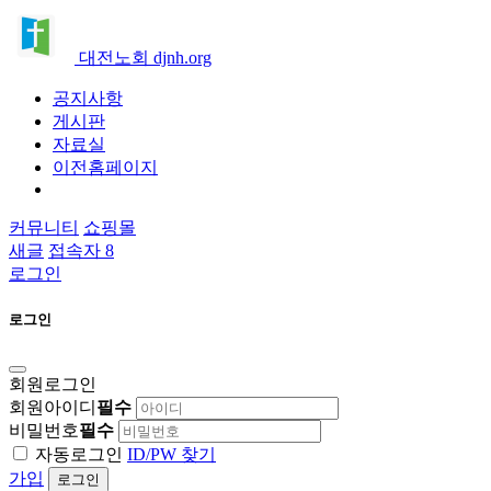
대전노회 djnh.org
공지사항
게시판
자료실
이전홈페이지
커뮤니티
쇼핑몰
새글
접속자 8
로그인
로그인
회원로그인
회원아이디
필수
비밀번호
필수
자동로그인
ID/PW 찾기
가입
로그인