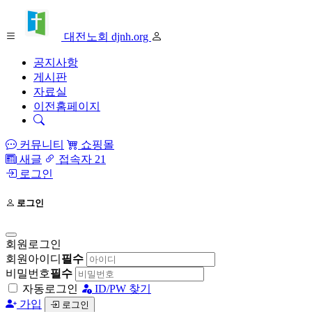
대전노회 djnh.org
공지사항
게시판
자료실
이전홈페이지
커뮤니티
쇼핑몰
새글
접속자 21
로그인
로그인
회원로그인
회원아이디
필수
비밀번호
필수
자동로그인
ID/PW 찾기
가입
로그인