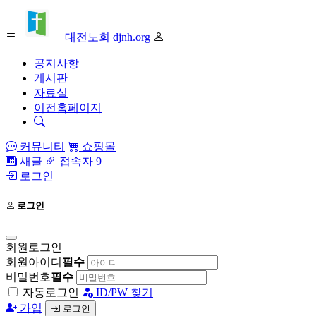
대전노회 djnh.org
공지사항
게시판
자료실
이전홈페이지
커뮤니티
쇼핑몰
새글
접속자 9
로그인
로그인
회원로그인
회원아이디
필수
비밀번호
필수
자동로그인
ID/PW 찾기
가입
로그인