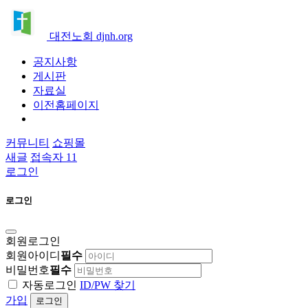
대전노회 djnh.org
공지사항
게시판
자료실
이전홈페이지
커뮤니티
쇼핑몰
새글
접속자 11
로그인
로그인
회원로그인
회원아이디
필수
비밀번호
필수
자동로그인
ID/PW 찾기
가입
로그인