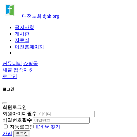
대전노회 djnh.org
공지사항
게시판
자료실
이전홈페이지
커뮤니티
쇼핑몰
새글
접속자 6
로그인
로그인
회원로그인
회원아이디
필수
비밀번호
필수
자동로그인
ID/PW 찾기
가입
로그인