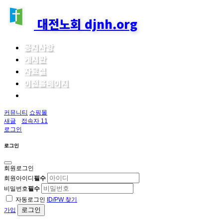
대전노회 djnh.org
공지사항
게시판
자료실
이전홈페이지
커뮤니티
쇼핑몰
새글
접속자 11
로그인
로그인
회원로그인
회원아이디
필수
비밀번호
필수
자동로그인
ID/PW 찾기
로그인
가입