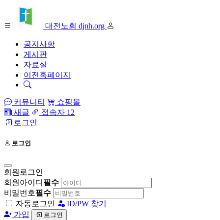
대전노회 djnh.org
공지사항
게시판
자료실
이전홈페이지
커뮤니티
쇼핑몰
새글
접속자 12
로그인
로그인
회원로그인
회원아이디
필수
비밀번호
필수
자동로그인
ID/PW 찾기
가입
로그인