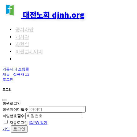
대전노회 djnh.org
공지사항
게시판
자료실
이전홈페이지
커뮤니티
쇼핑몰
새글
접속자 12
로그인
로그인
회원로그인
회원아이디
필수
비밀번호
필수
자동로그인
ID/PW 찾기
로그인
가입