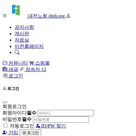
대전노회 djnh.org
공지사항
게시판
자료실
이전홈페이지
커뮤니티
쇼핑몰
새글
접속자 12
로그인
로그인
회원로그인
회원아이디
필수
비밀번호
필수
자동로그인
ID/PW 찾기
가입
로그인