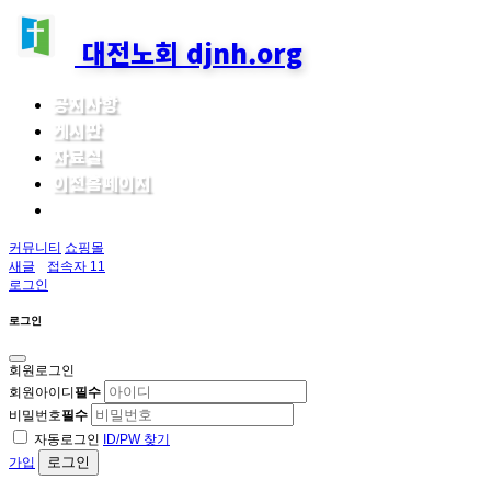
대전노회 djnh.org
공지사항
게시판
자료실
이전홈페이지
커뮤니티
쇼핑몰
새글
접속자 11
로그인
로그인
회원로그인
회원아이디
필수
비밀번호
필수
자동로그인
ID/PW 찾기
로그인
가입