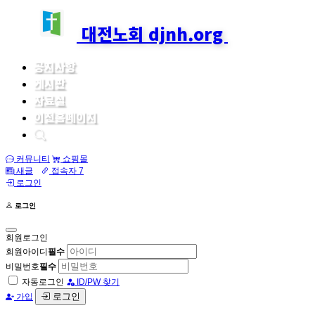
대전노회 djnh.org
공지사항
게시판
자료실
이전홈페이지
커뮤니티
쇼핑몰
새글
접속자 7
로그인
로그인
회원로그인
회원아이디
필수
비밀번호
필수
자동로그인
ID/PW 찾기
로그인
가입